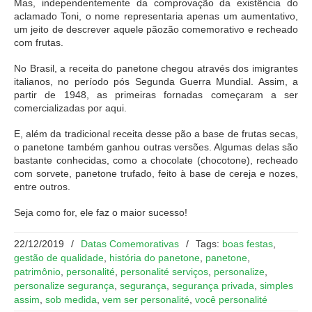
Mas, independentemente da comprovação da existência do
aclamado Toni, o nome representaria apenas um aumentativo,
um jeito de descrever aquele pãozão comemorativo e recheado
com frutas.
No Brasil, a receita do panetone chegou através dos imigrantes
italianos, no período pós Segunda Guerra Mundial. Assim, a
partir de 1948, as primeiras fornadas começaram a ser
comercializadas por aqui.
E, além da tradicional receita desse pão a base de frutas secas,
o panetone também ganhou outras versões. Algumas delas são
bastante conhecidas, como a chocolate (chocotone), recheado
com sorvete, panetone trufado, feito à base de cereja e nozes,
entre outros.
Seja como for, ele faz o maior sucesso!
22/12/2019
/
Datas Comemorativas
/
Tags:
boas festas
,
gestão de qualidade
,
história do panetone
,
panetone
,
patrimônio
,
personalité
,
personalité serviços
,
personalize
,
personalize segurança
,
segurança
,
segurança privada
,
simples
assim
,
sob medida
,
vem ser personalité
,
você personalité